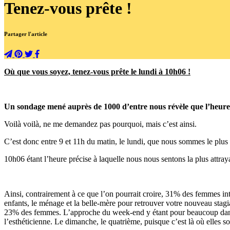
Tenez-vous prête !
Partager l'article
Où que vous soyez, tenez-vous prête le lundi à 10h06 !
Un sondage mené auprès de 1000 d’entre nous révèle que l’heure et
Voilà voilà, ne me demandez pas pourquoi, mais c’est ainsi.
C’est donc entre 9 et 11h du matin, le lundi, que nous sommes le plus
10h06 étant l’heure précise à laquelle nous nous sentons la plus attray
Ainsi, contrairement à ce que l’on pourrait croire, 31% des femmes inter
enfants, le ménage et la belle-mère pour retrouver votre nouveau stagiai
23% des femmes. L’approche du week-end y étant pour beaucoup dans la
l’esthéticienne. Le dimanche, le quatrième, puisque c’est là où elles so